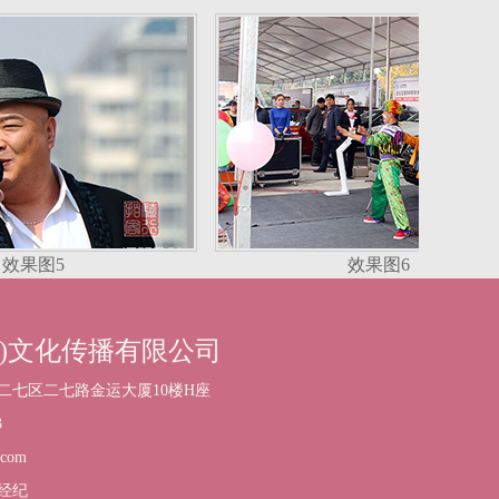
效果图5
效果图6
南)文化传播有限公司
二七区二七路金运大厦10楼H座
3
com
经纪