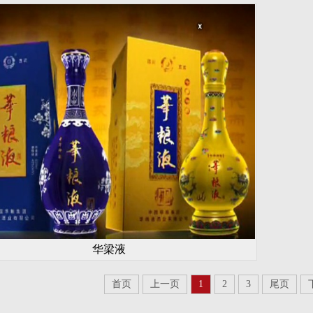
华梁液
首页
上一页
1
2
3
尾页