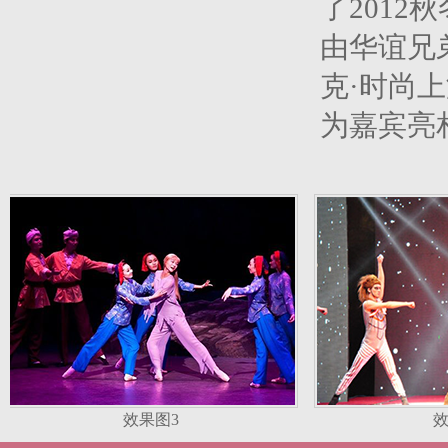
了201
由华谊兄
克·时尚
为嘉宾亮
效果图3
效果