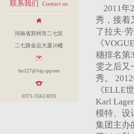
联系我们
Contact us
201
秀，接着
了拉夫·劳
河南省郑州市二七区
《VOG
二七路金运大厦10楼
穗排名第
雯之后又
hn127@vip.qqcom
秀。 2
《ELLE
0371-55613033
Karl Lag
模特、设
集团主办的