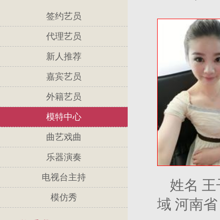
签约艺员
代理艺员
新人推荐
嘉宾艺员
外籍艺员
模特中心
曲艺戏曲
乐器演奏
电视台主持
姓名 王
模仿秀
域 河南省