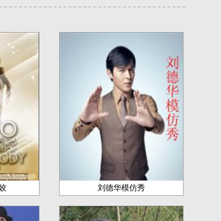
姣
刘德华模仿秀