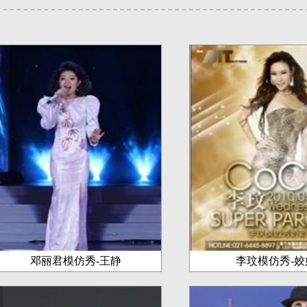
邓丽君模仿秀-王静
李玟模仿秀-姣