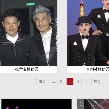
张学友模仿秀
卓别林模仿
首页
上一页
1
2
3
尾页